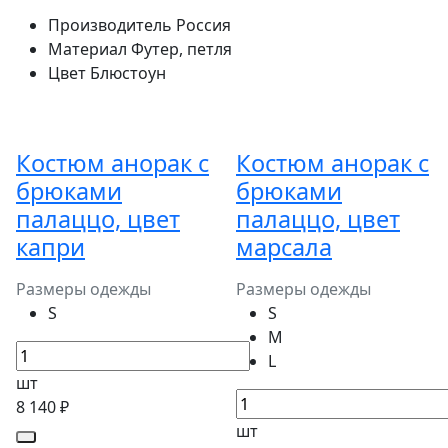
Производитель
Россия
Материал
Футер, петля
Цвет
Блюстоун
Костюм анорак с
Костюм анорак с
брюками
брюками
палаццо, цвет
палаццо, цвет
капри
марсала
Размеры одежды
Размеры одежды
S
S
M
L
шт
8 140 ₽
шт