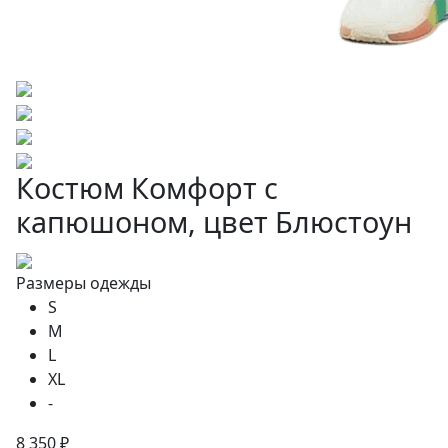
Костюм Комфорт с
капюшоном, цвет Блюстоун
Размеры одежды
S
M
L
XL
-
8 350 ₽