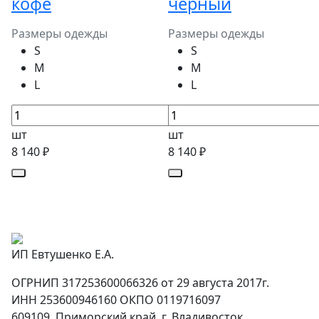
кофе
черный
Размеры одежды
Размеры одежды
S
S
M
M
L
L
шт
шт
8 140 ₽
8 140 ₽
ИП Евтушенко Е.А.
ОГРНИП 317253600066326 от 29 августа 2017г.
ИНН 253600946160 ОКПО 0119716097
609109, Приморский край, г. Владивосток,