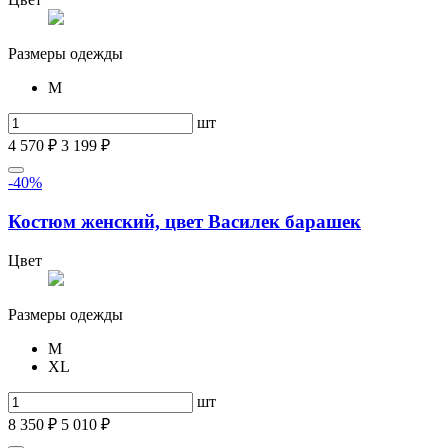
Размеры одежды
M
шт
4 570 ₽
3 199 ₽
-40%
Костюм женский, цвет Василек барашек
Цвет
Размеры одежды
M
XL
шт
8 350 ₽
5 010 ₽