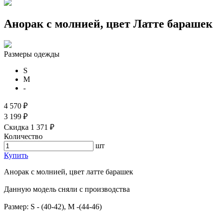
Анорак с молнией, цвет Латте барашек
Размеры одежды
S
M
-
4 570 ₽
3 199 ₽
Скидка 1 371 ₽
Количество
шт
Купить
Анорак с молнией, цвет латте барашек
Данную модель сняли с производства
Размер: S - (40-42), М -(44-46)