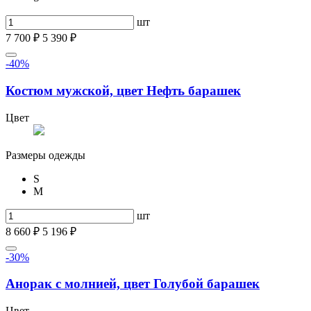
шт
7 700 ₽
5 390 ₽
-40%
Костюм мужской, цвет Нефть барашек
Цвет
Размеры одежды
S
M
шт
8 660 ₽
5 196 ₽
-30%
Анорак с молнией, цвет Голубой барашек
Цвет