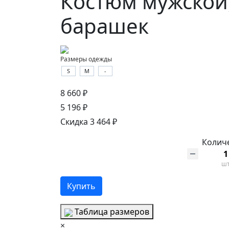
Костюм мужской
барашек
Размеры одежды
S
M
-
8 660 ₽
5 196 ₽
Скидка 3 464 ₽
Колич
ш
Купить
Таблица размеров
×