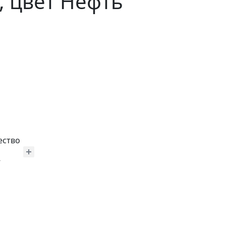
, цвет Нефть
ество
т