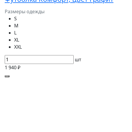
Размеры одежды
S
M
L
XL
XXL
шт
1 940 ₽