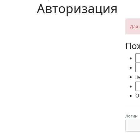
Авторизация
Для 
Пож
li
O
Логин