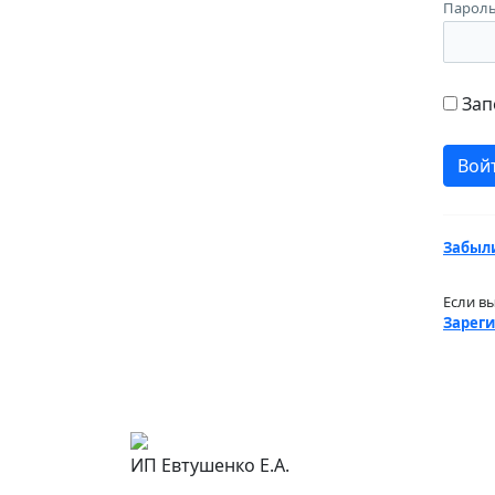
Парол
Зап
Забыли
Если в
Зареги
ИП Евтушенко Е.А.