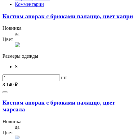
Комментарии
Костюм анорак с брюками палаццо, цвет капри
Новинка
да
Цвет
Размеры одежды
S
шт
8 140 ₽
Костюм анорак с брюками палаццо, цвет
марсала
Новинка
да
Цвет