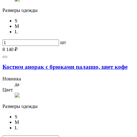
Размеры одежды
S
M
L
шт
8 140 ₽
Костюм анорак с брюками палаццо, цвет кофе
Новинка
да
Цвет
Размеры одежды
S
M
L