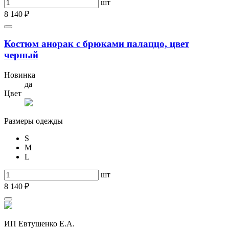
шт
8 140 ₽
Костюм анорак с брюками палаццо, цвет
черный
Новинка
да
Цвет
Размеры одежды
S
M
L
шт
8 140 ₽
ИП Евтушенко Е.А.