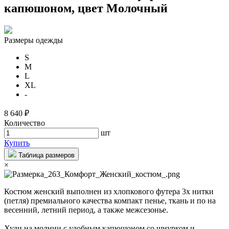
капюшоном, цвет Молочный
Размеры одежды
S
M
L
XL
-
8 640 ₽
Количество
шт
Купить
Таблица размеров
×
Костюм женский выполнен из хлопкового футера 3х нитки
(петля) премиального качества компакт пенье, ткань и по на
весенний, летний период, а также межсезонье.
Худи на молнии с удобным капюшоном со шнурком и