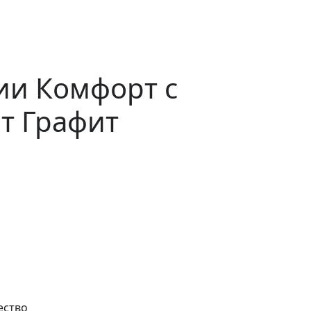
ии Комфорт с
т Графит
ество