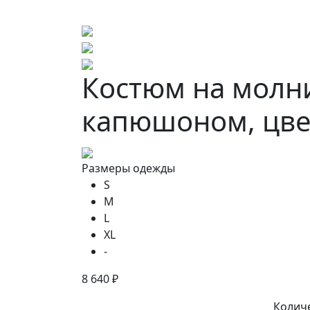
Костюм на молн
капюшоном, цве
Размеры одежды
S
M
L
XL
-
8 640 ₽
Колич