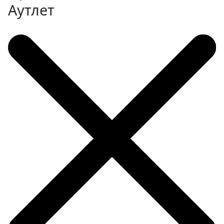
Аутлет